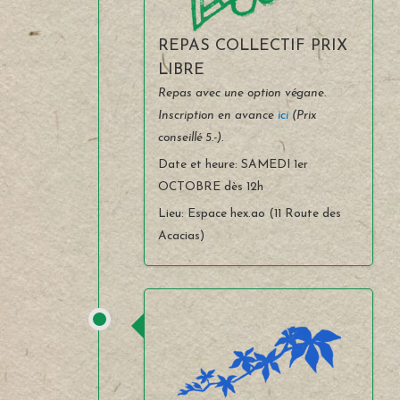
REPAS COLLECTIF PRIX
LIBRE
Repas avec une option végane.
Inscription en avance
ici
(Prix
conseillé 5.-).
Date et heure: SAMEDI 1er
OCTOBRE dès 12h
Lieu: Espace hex.ao (11 Route des
Acacias)