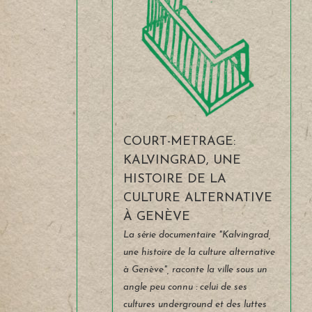
rapidement les options disponibles
sur le site et recevoir les fonds dans
un délai d’un jour ouvrable.
COURT-METRAGE:
KALVINGRAD, UNE
HISTOIRE DE LA
CULTURE ALTERNATIVE
À GENÈVE
La série documentaire "Kalvingrad,
une histoire de la culture alternative
à Genève", raconte la ville sous un
angle peu connu : celui de ses
cultures underground et des luttes