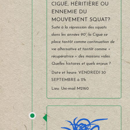
CIGUË, HÉRITIÈRE OU
ENNEMIE DU
MOUVEMENT SQUAT?
Suite à la répression des squats
dans les années 90', la Ciguë se
place tantôt comme continuation de
vie alternative et tantôt comme «
récupératrice » des maisons vides.
Quelles histoires et quels enjeux ?
Les prêts personnels en Californie
Date et heure: VENDREDI 30
offrent une large gamme de
SEPTEMBRE à 17h
solutions adaptées aux besoins
Lieu: Uni-mail M2160
financiers variés des résidents, que
ce soit pour la rénovation
domiciliaire, la consolidation de
dettes ou les urgences imprévues.
Les montants disponibles oscillent